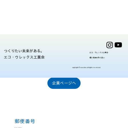
​つくりたい未来がある。
牧野工業株式会社
エコ・ウレックス工業会
エコ・ウレックス工業会
個人情報の取り扱い
何でもお気軽にご相談ください。
copyright © eco-ulex. all rights reserved.
企業ページへ
郵便番号