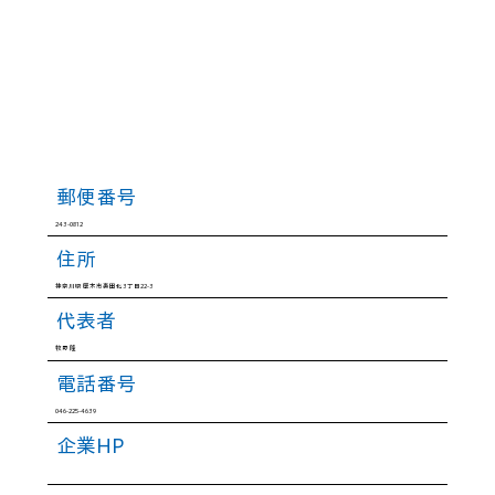
郵便番号
243-0812
住所
神奈川県 厚木市妻田北3丁目22-3
代表者
牧野 隆
電話番号
046-225-4639
企業HP